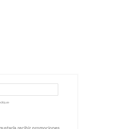
dique:
gustaría recibir promociones