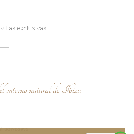
illas exclusivas
el entorno natural de Ibiza
al: 201702972