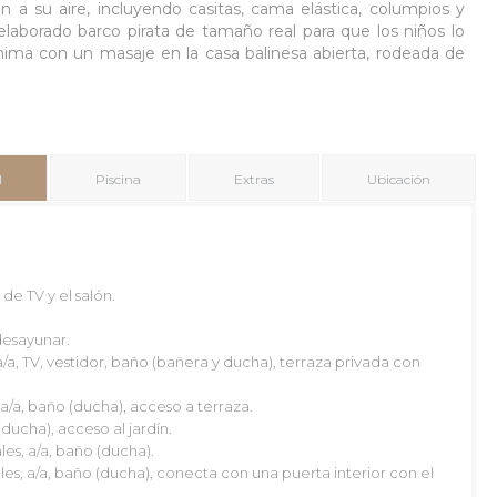
n a su aire, incluyendo casitas, cama elástica, columpios y
laborado barco pirata de tamaño real para que los niños lo
mima con un masaje en la casa balinesa abierta, rodeada de
l
Piscina
Extras
Ubicación
de TV y el salón.
esayunar.
/a, TV, vestidor, baño (bañera y ducha), terraza privada con
09/2026
a/a, baño (ducha), acceso a terraza.
X
J
V
S
D
ducha), acceso al jardín.
2
3
4
5
6
es, a/a, baño (ducha).
les, a/a, baño (ducha), conecta con una puerta interior con el
9
10
11
12
13