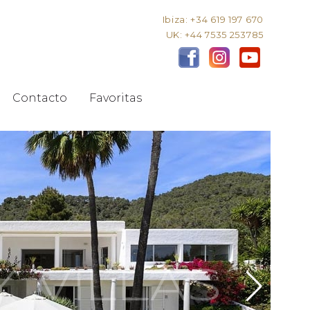
Ibiza: +34 619 197 670
UK: +44 7535 253785
Contacto
Favoritas
Y VILLAS