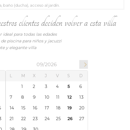
16
17
18
19
20
a, baño (ducha), acceso al jardín.
23
24
25
26
27
ros clientes deciden volver a esta villa
9
30
ar ideal para todas las edades
de piscina para niños y jacuzzi
e y elegante villa