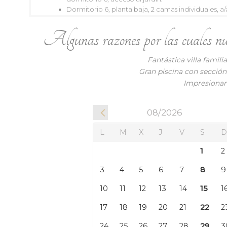
10
11
12
13
14
15
16
14
15
Dormitorio 6, planta baja, 2 camas individuales, a/
17
18
19
20
21
22
23
21
22
Algunas razones por las cuales nuest
24
25
26
27
28
29
30
28
2
31
Fantástica villa famili
Gran piscina con sección 
Impresionant