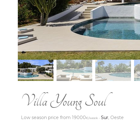
Villa Young Soul
Low season price from 19000
Sur
, Oeste
€/week -