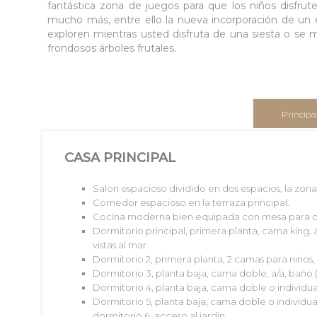
fantástica zona de juegos para que los niños disfrute
mucho más, entre ello la nueva incorporación de un e
exploren mientras usted disfruta de una siesta o se 
frondosos árboles frutales.
Principa
CASA PRINCIPAL
Salon espacioso dividido en dos espacios, la zona 
Comedor espacioso en la terraza principal.
Cocina moderna bien equipada con mesa para d
Dormitorio principal, primera planta, cama king, a
08/2026
vistas al mar.
Dormitorio 2, primera planta, 2 camas para ninos, 
L
M
X
J
V
S
D
L
M
Dormitorio 3, planta baja, cama doble, a/a, baño (
1
2
1
Dormitorio 4, planta baja, cama doble o individual
Dormitorio 5, planta baja, cama doble o individua
3
4
5
6
7
8
9
7
8
dormitorio 6, acceso al jardín.