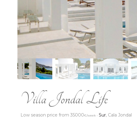
Villa Jondal Life
Low season price from 35000
Sur
, Cala Jondal
€/week -