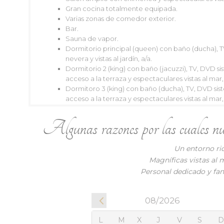
Gran cocina totalmente equipada.
Varias zonas de comedor exterior.
Bar.
Sauna de vapor.
Dormitorio principal (queen) con baño (ducha), T
08/2026
nevera y vistas al jardín, a/a.
Dormitorio 2 (king) con baño (jacuzzi), TV, DVD s
L
M
X
J
V
S
D
L
M
acceso a la terraza y espectaculares vistas al mar, 
1
2
1
Dormitoro 3 (king) con baño (ducha), TV, DVD sis
acceso a la terraza y espectaculares vistas al mar, 
3
4
5
6
7
8
9
7
8
Dormitorio 4 (doble) con baño (jacuzzi), TV, DVD
10
11
12
13
14
15
16
14
15
espectaculares vistas al mar, a/a.
Algunas razones por las cuales nuest
Dormitorio 5 (queen) con baño (ducha), TV, DVD 
17
18
19
20
21
22
23
21
22
caja fuerte y espectaculares vistas al jardín y la bah
Un entorno ric
24
25
26
27
28
29
30
28
2
Magníficas vistas al 
31
Personal dedicado y fan