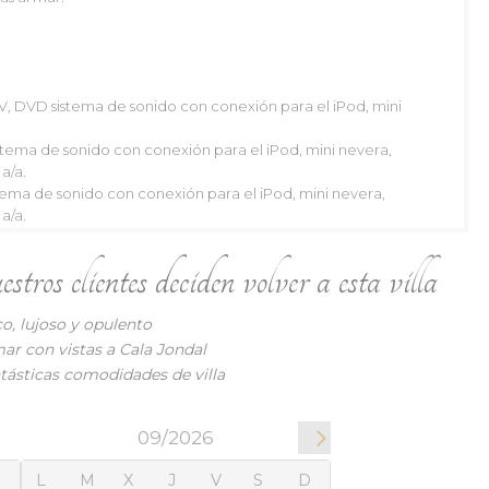
V, DVD sistema de sonido con conexión para el iPod, mini
09/2026
istema de sonido con conexión para el iPod, mini nevera,
X
J
V
S
D
a/a.
2
3
4
5
6
tema de sonido con conexión para el iPod, mini nevera,
a/a.
9
10
11
12
13
 sistema de sonido con conexión para el iPod, mini nevera y
16
17
18
19
20
ros clientes deciden volver a esta villa
sistema de sonido con conexión para el iPod, mini nevera,
23
24
25
26
27
ía, a/a.
o, lujoso y opulento
9
30
mar con vistas a Cala Jondal
tásticas comodidades de villa