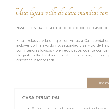
Una lujosa villa de clase mundial con
NRA LICENCIA – ESFCTU000007010000719515000
Esta exclusiva villa de lujo con vistas a Cala Jondal
incluyendo 1 mayordomo, seguridad y servicio de limpi
con interiores lujosos y bien equipados, cuenta con ci
elegante villa también cuenta con sauna, jacuzzi, 
discoteca insonorizada.
Principa
CASA PRINCIPAL
Salón amplio con chimenea y espectaculares vista