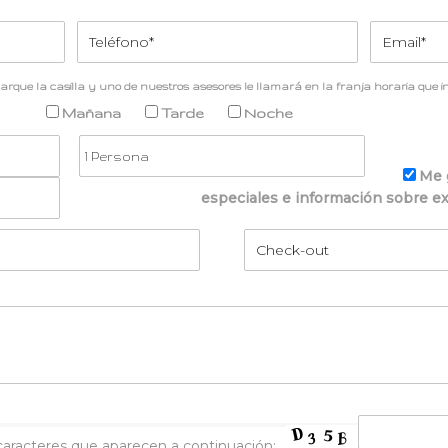
arque la casilla y uno de nuestros asesores le llamará en la franja horaria que in
Mañana
Tarde
Noche
Me 
especiales e información sobre exc
caracteres que aparecen a continuación: