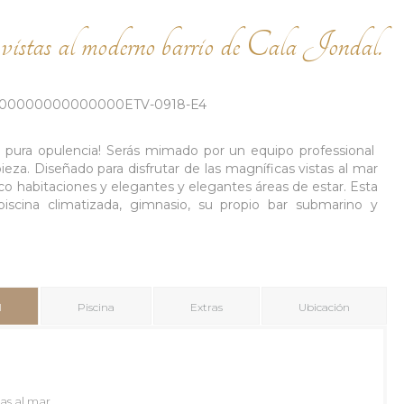
 vistas al moderno barrio de Cala Jondal.
000000000000000ETV-0918-E4
 es pura opulencia! Serás mimado por un equipo professional
eza. Diseñado para disfrutar de las magníficas vistas al mar
nco habitaciones y elegantes y elegantes áreas de estar. Esta
piscina climatizada, gimnasio, su propio bar submarino y
l
Piscina
Extras
Ubicación
s al mar.