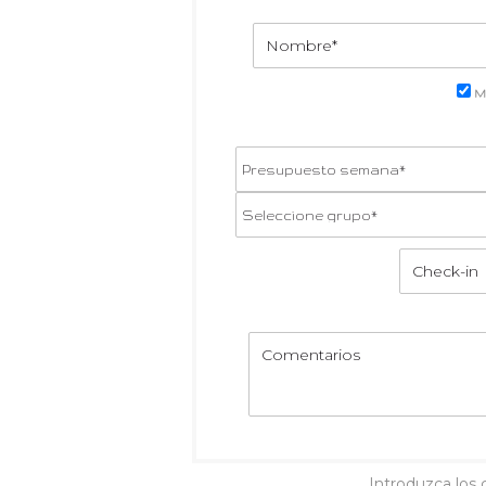
M
Introduzca los 